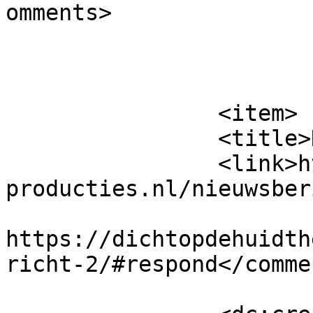
omments>

			</item>
		<item>

		<title>Nieuwsbericht 2</title>

		<link>https://dichtopdehuidtheater
producties.nl/nieuwsber
					<co
https://dichtopdehuidth
richt-2/#respond</commen