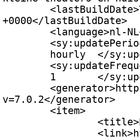
	<lastBuildDate>Thu, 25 Dec 2025 17:16:44 
+0000</lastBuildDate>

	<language>nl-NL</language>

	<sy:updatePeriod>

	hourly	</sy:updatePeriod>

	<sy:updateFrequency>

	1	</sy:updateFrequency>

	<generator>https://wordpress.org/?
v=7.0.2</generator>

	<item>

		<title>Nieuwsbericht 3</title>

		<link>https://dichtopdehuidtheater