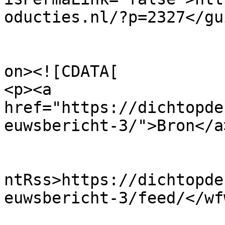
oducties.nl/?p=2327</gui
					<de
on><![CDATA[

<p><a 
href="https://dichtopde
euwsbericht-3/">Bron</a
					<wf
ntRss>https://dichtopde
euwsbericht-3/feed/</wf
			<slash:comments>0</slash