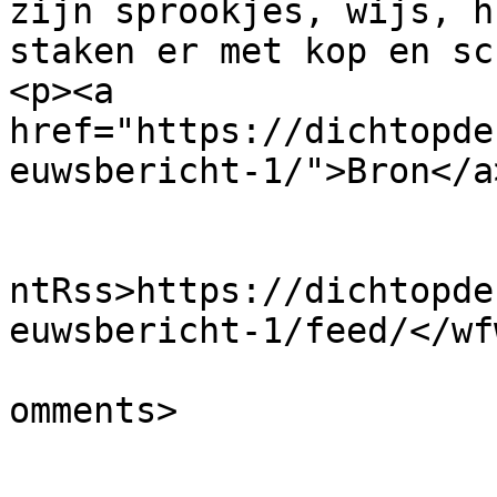
zijn sprookjes, wijs, h
staken er met kop en sc
<p><a 
href="https://dichtopde
euwsbericht-1/">Bron</a
					<wf
ntRss>https://dichtopde
euwsbericht-1/feed/</wf
			<slash:comments>0</slash
omments>
