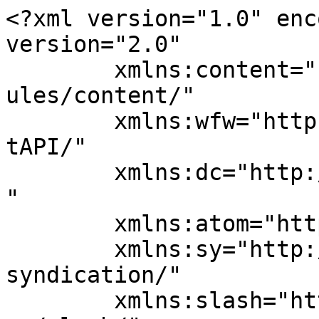
<?xml version="1.0" enc
version="2.0"

	xmlns:content="http://purl.org/rss/1.0/mod
ules/content/"

	xmlns:wfw="http://wellformedweb.org/Commen
tAPI/"

	xmlns:dc="http://purl.org/dc/elements/1.1/
"

	xmlns:atom="http://www.w3.org/2005/Atom"

	xmlns:sy="http://purl.org/rss/1.0/modules/
syndication/"

	xmlns:slash="http://purl.org/rss/1.0/modul