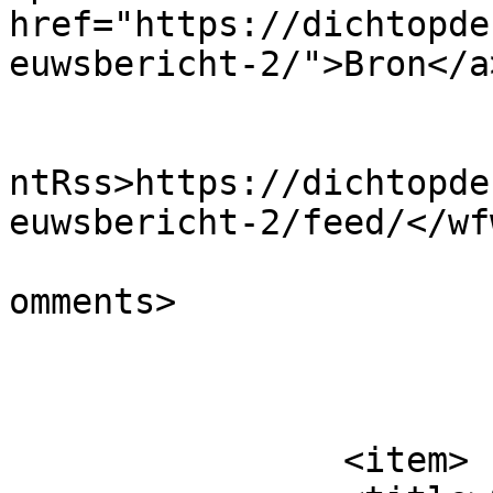
href="https://dichtopde
euwsbericht-2/">Bron</a
					<wf
ntRss>https://dichtopde
euwsbericht-2/feed/</wf
			<slash:comments>0</slash
omments>

			</item>
		<item>
