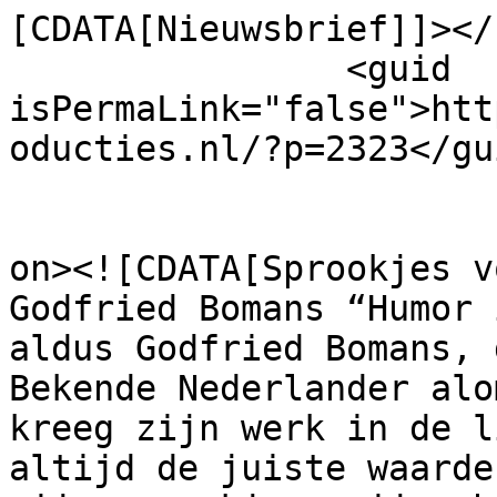
[CDATA[Nieuwsbrief]]></
		<guid 
isPermaLink="false">htt
oducties.nl/?p=2323</gui
					<de
on><![CDATA[Sprookjes v
Godfried Bomans “Humor 
aldus Godfried Bomans, 
Bekende Nederlander alo
kreeg zijn werk in de l
altijd de juiste waarde