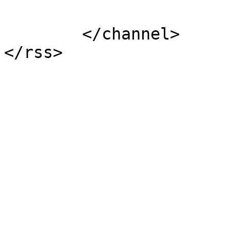
			</item>
	</channel>
