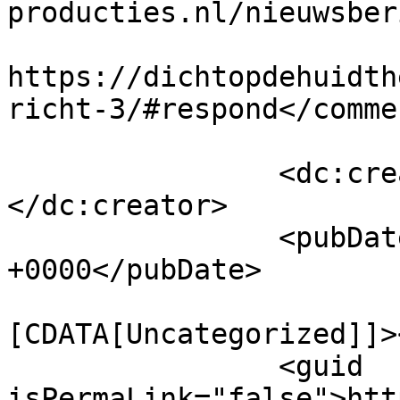
producties.nl/nieuwsber
					<co
https://dichtopdehuidth
richt-3/#respond</commen
		<dc:creator><![CDATA[admin]]>
</dc:creator>

		<pubDate>Tue, 25 Nov 2025 17:21:50 
+0000</pubDate>

				<catego
[CDATA[Uncategorized]]>
		<guid 
isPermaLink="false">htt