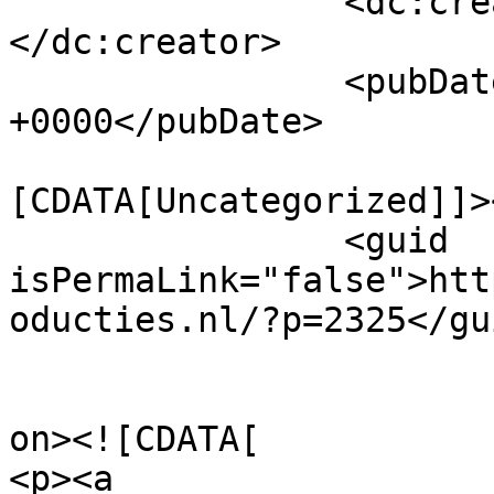
		<dc:creator><![CDATA[admin]]>
</dc:creator>

		<pubDate>Tue, 25 Nov 2025 17:21:36 
+0000</pubDate>

				<catego
[CDATA[Uncategorized]]>
		<guid 
isPermaLink="false">htt
oducties.nl/?p=2325</gui
					<de
on><![CDATA[

<p><a 