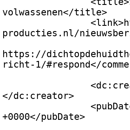
		<title>Sprookjes voor 
volwassenen</title>

		<link>https://dichtopdehuidtheater
producties.nl/nieuwsber
					<co
https://dichtopdehuidth
richt-1/#respond</commen
		<dc:creator><![CDATA[admin]]>
</dc:creator>

		<pubDate>Tue, 25 Nov 2025 17:21:19 
+0000</pubDate>

				<catego