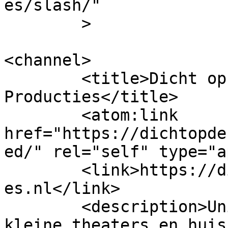
es/slash/"

	>

<channel>

	<title>Dicht op de huid Theater 
Producties</title>

	<atom:link 
href="https://dichtopde
ed/" rel="self" type="a
	<link>https://dichtopdehuidtheaterproducti
es.nl</link>

	<description>Unieke voorstellingen voor 
kleine theaters en huis